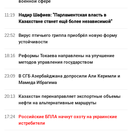
военной сфере
11:19
Надир Шафиев: "Парламентская власть в
Казахстане станет ещё более независимой"
22:52
Вирус птичьего гриппа приобрёл новую форму
устойчивости
18:16
Реформы Токаева направлены на улучшение
методов управления государством
23:09
В СГБ Азербайджана допросили Али Керимли и
Мамеда Ибрагима
20:13
Казахстан перенаправляет экспортные объемы
нефти на альтернативные маршруты
17:24
Российские БПЛА начнут охоту на украинские
истребители