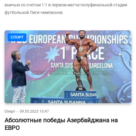
вничью со счетом 1:1 в первом матче полуфинальной стадии
футбольной Лиги чемпионов.
СПОРТ
Спорт
-
09.05.2023 10:47
Абсолютные победы Азербайджана на
ЕВРО