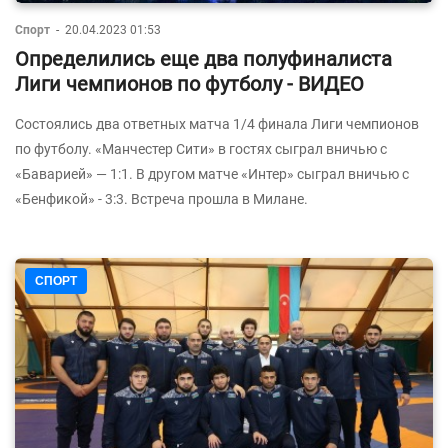
Спорт
-
20.04.2023 01:53
Определились еще два полуфиналиста
Лиги чемпионов по футболу - ВИДЕО
Состоялись два ответных матча 1/4 финала Лиги чемпионов
по футболу. «Манчестер Сити» в гостях сыграл вничью с
«Баварией» — 1:1. В другом матче «Интер» сыграл вничью с
«Бенфикой» - 3:3. Встреча прошла в Милане.
СПОРТ