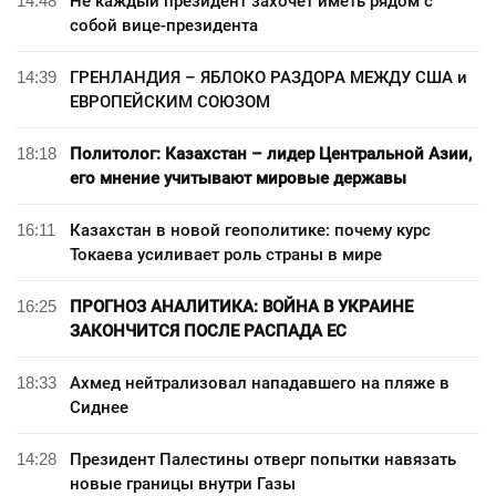
14:48
Не каждый президент захочет иметь рядом с
собой вице-президента
14:39
ГРЕНЛАНДИЯ – ЯБЛОКО РАЗДОРА МЕЖДУ США и
ЕВРОПЕЙСКИМ СОЮЗОМ
18:18
Политолог: Казахстан – лидер Центральной Азии,
его мнение учитывают мировые державы
16:11
Казахстан в новой геополитике: почему курс
Токаева усиливает роль страны в мире
16:25
ПРОГНОЗ АНАЛИТИКА: ВОЙНА В УКРАИНЕ
ЗАКОНЧИТСЯ ПОСЛЕ РАСПАДА ЕС
18:33
Ахмед нейтрализовал нападавшего на пляже в
Сиднее
14:28
Президент Палестины отверг попытки навязать
новые границы внутри Газы