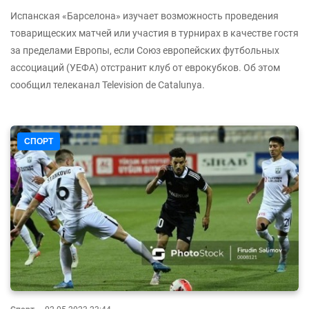
Испанская «Барселона» изучает возможность проведения
товарищеских матчей или участия в турнирах в качестве гостя
за пределами Европы, если Союз европейских футбольных
ассоциаций (УЕФА) отстранит клуб от еврокубков. Об этом
сообщил телеканал Television de Catalunya.
СПОРТ