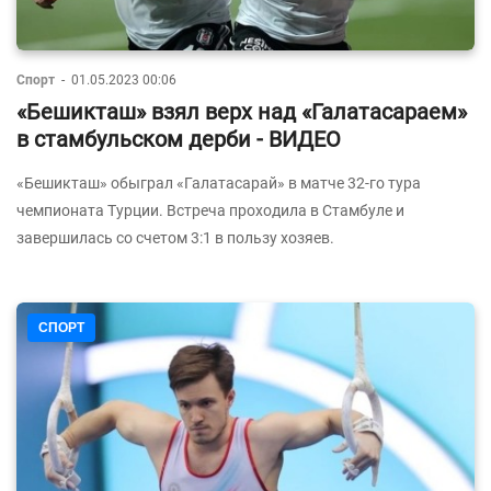
Спорт
-
01.05.2023 00:06
«Бешикташ» взял верх над «Галатасараем»
в стамбульском дерби - ВИДЕО
«Бешикташ» обыграл «Галатасарай» в матче 32-го тура
чемпионата Турции. Встреча проходила в Стамбуле и
завершилась со счетом 3:1 в пользу хозяев.
СПОРТ