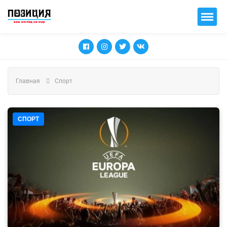
Главная
Спорт
СПОРТ