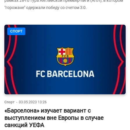
рамках 28-го тура Английской премьер-лиги (АПЛ), в котором
"горожане" одержали победу со счетом 3:0.
СПОРТ
Спорт
-
03.05.2023 13:26
«Барселона» изучает вариант с
выступлением вне Европы в случае
санкций УЕФА