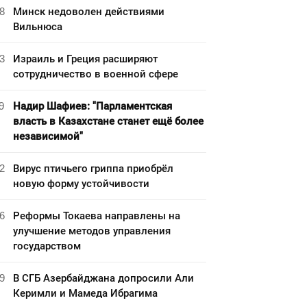
8
Минск недоволен действиями
Вильнюса
3
Израиль и Греция расширяют
сотрудничество в военной сфере
9
Надир Шафиев: "Парламентская
власть в Казахстане станет ещё более
независимой"
2
Вирус птичьего гриппа приобрёл
новую форму устойчивости
6
Реформы Токаева направлены на
улучшение методов управления
государством
9
В СГБ Азербайджана допросили Али
Керимли и Мамеда Ибрагима