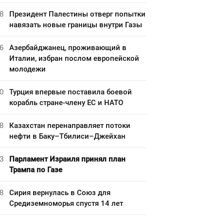
8
Президент Палестины отверг попытки
навязать новые границы внутри Газы
6
Азербайджанец, проживающий в
Италии, избран послом европейской
молодежи
0
Турция впервые поставила боевой
корабль стране-члену ЕС и НАТО
8
Казахстан перенаправляет потоки
нефти в Баку–Тбилиси–Джейхан
3
Парламент Израиля принял план
Трампа по Газе
8
Сирия вернулась в Союз для
Средиземноморья спустя 14 лет