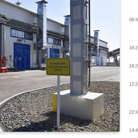
08:3
18:2
18:2
12:2
22:3
14:4