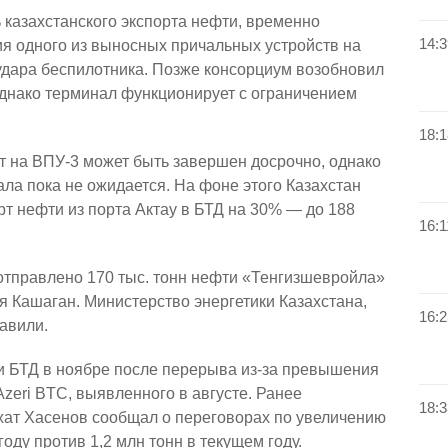
 казахстанского экспорта нефти, временно
14:3
я одного из выносных причальных устройств на
удара беспилотника. Позже консорциум возобновил
, однако терминал функционирует с ограничением
18:1
т на ВПУ-3 может быть завершен досрочно, однако
ла пока не ожидается. На фоне этого Казахстан
рт нефти из порта Актау в БТД на 30% — до 188
16:1
 отправлено 170 тыс. тонн нефти «Тенгизшевройла»
я Кашаган. Министерство энергетики Казахстана,
16:2
авили.
и БТД в ноябре после перерыва из-за превышения
Azeri BTC, выявленного в августе. Ранее
18:3
хат Хасенов сообщал о переговорах по увеличению
году против 1,2 млн тонн в текущем году.