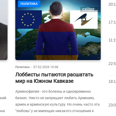
ПОЛИТИКА
20:1
17:1
11:1
22:5
Политика
-
07.02.2026 10:08
Лоббисты пытаются расшатать
мир на Южном Кавказе
18:1
Армянофилия - это болезнь и одновременно
ский
бизнес. Никто не запрещает любить Армению,
армян и армянскую культуру. Но очень часто эта
23:0
она
"любовь" у не имеющих никакого отношения к