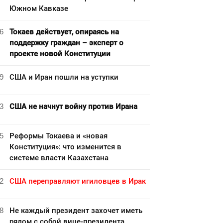
Южном Кавказе
6
Токаев действует, опираясь на
поддержку граждан – эксперт о
проекте новой Конституции
9
США и Иран пошли на уступки
3
США не начнут войну против Ирана
5
Реформы Токаева и «новая
Конституция»: что изменится в
системе власти Казахстана
2
США переправляют игиловцев в Ирак
8
Не каждый президент захочет иметь
рядом с собой вице-президента