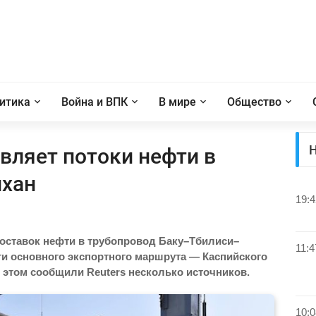
итика
Война и ВПК
В мире
Общество
Н
вляет потоки нефти в
хан
19:4
поставок нефти в трубопровод Баку–Тбилиси–
11:4
и основного экспортного маршрута — Каспийского
 этом сообщили Reuters несколько источников.
10:0