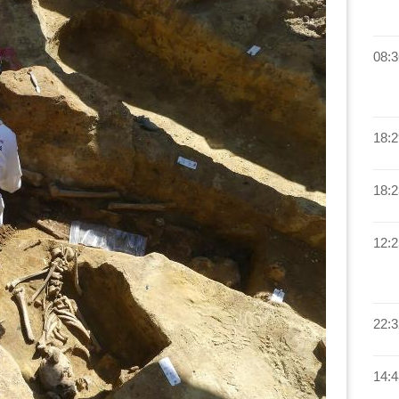
08:3
18:2
18:2
12:2
22:3
14:4