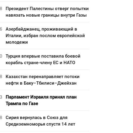
8
Президент Палестины отверг попытки
навязать новые границы внутри Газы
6
Азербайджанец, проживающий в
Италии, избран послом европейской
молодежи
0
Турция впервые поставила боевой
корабль стране-члену ЕС и НАТО
8
Казахстан перенаправляет потоки
нефти в Баку–Тбилиси–Джейхан
3
Парламент Израиля принял план
Трампа по Газе
8
Сирия вернулась в Союз для
Средиземноморья спустя 14 лет