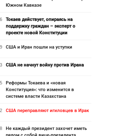
Южном Кавказе
6
Токаев действует, опираясь на
поддержку граждан – эксперт о
проекте новой Конституции
9
США и Иран пошли на уступки
3
США не начнут войну против Ирана
5
Реформы Токаева и «новая
Конституция»: что изменится в
системе власти Казахстана
2
США переправляют игиловцев в Ирак
8
Не каждый президент захочет иметь
рядом с собой вице-президента