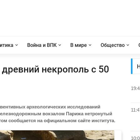
итика
Война и ВПК
В мире
Общество
Н
 древний некрополь с 50
19:4
евентивных археологических исследований
11:4
железнодорожным вокзалом Парижа нетронутый
том сообщается на официальном сайте института.
10:0