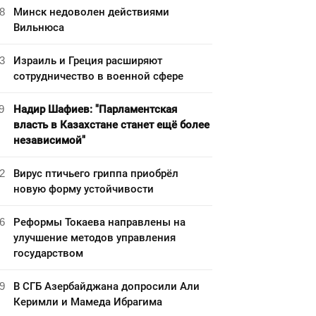
8
Минск недоволен действиями
Вильнюса
3
Израиль и Греция расширяют
сотрудничество в военной сфере
9
Надир Шафиев: "Парламентская
власть в Казахстане станет ещё более
независимой"
2
Вирус птичьего гриппа приобрёл
новую форму устойчивости
6
Реформы Токаева направлены на
улучшение методов управления
государством
9
В СГБ Азербайджана допросили Али
Керимли и Мамеда Ибрагима