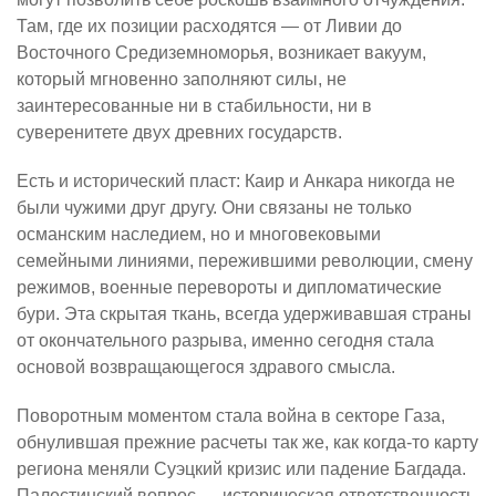
Там, где их позиции расходятся — от Ливии до
Восточного Средиземноморья, возникает вакуум,
который мгновенно заполняют силы, не
заинтересованные ни в стабильности, ни в
суверенитете двух древних государств.
Есть и исторический пласт: Каир и Анкара никогда не
были чужими друг другу. Они связаны не только
османским наследием, но и многовековыми
семейными линиями, пережившими революции, смену
режимов, военные перевороты и дипломатические
бури. Эта скрытая ткань, всегда удерживавшая страны
от окончательного разрыва, именно сегодня стала
основой возвращающегося здравого смысла.
Поворотным моментом стала война в секторе Газа,
обнулившая прежние расчеты так же, как когда-то карту
региона меняли Суэцкий кризис или падение Багдада.
Палестинский вопрос — историческая ответственность