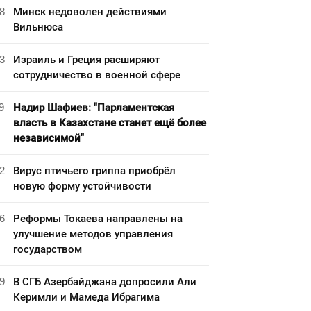
8
Минск недоволен действиями
Вильнюса
3
Израиль и Греция расширяют
сотрудничество в военной сфере
9
Надир Шафиев: "Парламентская
власть в Казахстане станет ещё более
независимой"
2
Вирус птичьего гриппа приобрёл
новую форму устойчивости
6
Реформы Токаева направлены на
улучшение методов управления
государством
9
В СГБ Азербайджана допросили Али
Керимли и Мамеда Ибрагима