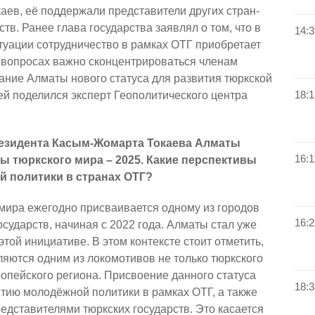
ев, её поддержали представители других стран-
тв. Ранее глава государства заявлял о том, что в
14:3
уации сотрудничество в рамках ОТГ приобретает
х вопросах важно сконцентрироваться членам
ание Алматы нового статуса для развития тюркской
18:1
й поделился эксперт Геополитического центра
езидента Касым-Жомарта Токаева Алматы
16:1
ы тюркского мира – 2025. Какие перспективы
й политики в странах ОТГ?
мира ежегодно присваивается одному из городов
16:2
осударств, начиная с 2022 года. Алматы стал уже
той инициативе. В этом контексте стоит отметить,
вляются одним из локомотивов не только тюркского
ропейского региона. Присвоение данного статуса
18:3
тию молодёжной политики в рамках ОТГ, а также
дставителями тюркских государств. Это касается