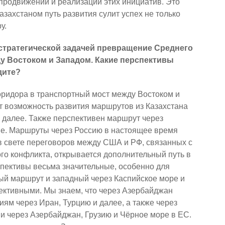
родвижении и реализации этих инициатив. Это
азахстаном путь развития сулит успех не только
у.
стратегической задачей превращение Среднего
у Востоком и Западом. Какие перспективы
дите?
ридора в транспортный мост между Востоком и
т возможность развития маршрутов из Казахстана
и далее. Также перспективен маршрут через
ше. Маршруты через Россию в настоящее время
 в свете переговоров между США и РФ, связанных с
о конфликта, открывается дополнительный путь в
спективы весьма значительные, особенно для
ый маршрут и западный через Каспийское море и
ективными. Мы знаем, что через Азербайджан
иям через Иран, Турцию и далее, а также через
и через Азербайджан, Грузию и Чёрное море в ЕС.