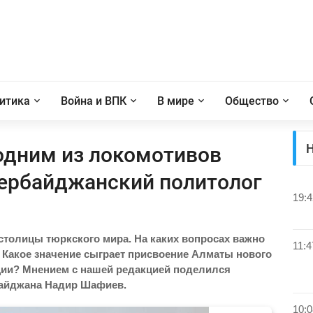
итика
Война и ВПК
В мире
Общество
Н
 одним из локомотивов
зербайджанский политолог
19:4
толицы тюркского мира. На каких вопросах важно
11:4
Какое значение сыграет присвоение Алматы нового
ации? Мнением с нашей редакцией поделился
байджана Надир Шафиев.
10:0