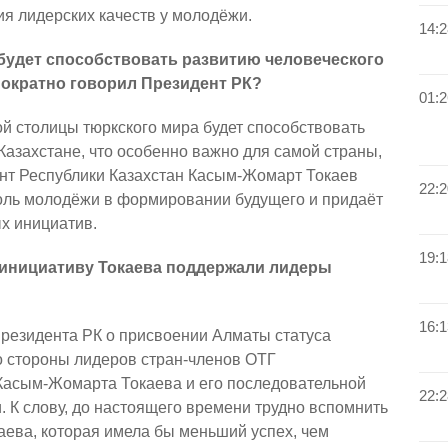
ия лидерских качеств у молодёжи.
14:2
будет способствовать развитию человеческого
днократно говорил Президент РК?
01:2
 столицы тюркского мира будет способствовать
 Казахстане, что особенно важно для самой страны,
дент Республики Казахстан Касым-Жомарт Токаев
22:2
оль молодёжи в формировании будущего и придаёт
х инициатив.
19:1
о инициативу Токаева поддержали лидеры
16:1
резидента РК о присвоении Алматы статуса
о стороны лидеров стран-членов ОТГ
 Касым-Жомарта Токаева и его последовательной
22:2
 К слову, до настоящего времени трудно вспомнить
аева, которая имела бы меньший успех, чем