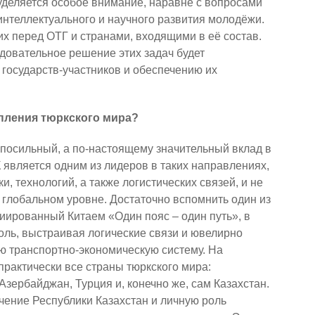
уделяется особое внимание, наравне с вопросами
 интеллектуального и научного развития молодёжи.
их перед ОТГ и странами, входящими в её состав.
едовательное решение этих задач будет
государств-участников и обеспечению их
епления тюркского мира?
 посильный, а по-настоящему значительный вклад в
 является одним из лидеров в таких направлениях,
и, технологий, а также логистических связей, и не
а глобальном уровне. Достаточно вспомнить один из
иированный Китаем «Один пояс – один путь», в
оль, выстраивая логические связи и ювелирно
ю транспортно-экономическую систему. На
практически все страны тюркского мира:
Азербайджан, Турция и, конечно же, сам Казахстан.
чение Республики Казахстан и личную роль