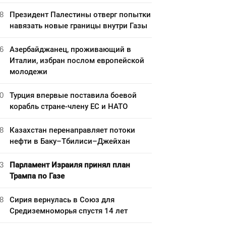
8
Президент Палестины отверг попытки
навязать новые границы внутри Газы
6
Азербайджанец, проживающий в
Италии, избран послом европейской
молодежи
0
Турция впервые поставила боевой
корабль стране-члену ЕС и НАТО
8
Казахстан перенаправляет потоки
нефти в Баку–Тбилиси–Джейхан
3
Парламент Израиля принял план
Трампа по Газе
8
Сирия вернулась в Союз для
Средиземноморья спустя 14 лет