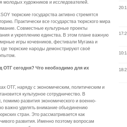
я молодых художников и исследователей.
20:1
KSOY тюркские государства активно стремятся
орию. Практически все государства тюркского мира
имание. Совместные культурные проекты
17:2
ния и укреплению единства. В этом плане важную
емирные игры кочевников, фестивали Мугама и
 где тюркские народы демонстрируют своё
10:1
опытом.
д ОТГ сегодня? Что необходимо для их
18:2
ах ОТГ, наряду с экономическим, политическим и
тановится культурное сотрудничество. В
, помимо развития экономического и военно-
но важно уделять внимание объединению
юркских стран. Это рассматривается как
чивого развития. Именно поэтому вопросам