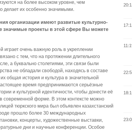
изуются на более высоком уровне, чем
20:1
о делает их особенно значимыми.
ния организации имеют развитые культурно-
17:1
е значимые проекты в этой сфере Вы можете
11:1
й играет очень важную роль в укреплении
вязано с тем, что на протяжении длительного
сле, а буквально столетиями, эти связи были
рства не обладали свободой, находясь в составе
22:5
 их общая история и культура в значительной
 настоящее время предпринимаются серьёзные
ории и культурной идентичности, чтобы донести её
18:1
 в современной форме. В этом контексте можно
толицей тюркского мира был объявлен казахстанский
 городе прошло более 30 международных
23:0
тановки, концерты, художественные выставки,
ературные дни и научные конференции. Особое