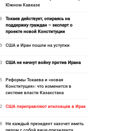
Южном Кавказе
6
Токаев действует, опираясь на
поддержку граждан – эксперт о
проекте новой Конституции
9
США и Иран пошли на уступки
3
США не начнут войну против Ирана
5
Реформы Токаева и «новая
Конституция»: что изменится в
системе власти Казахстана
2
США переправляют игиловцев в Ирак
8
Не каждый президент захочет иметь
рядом с собой вице-президента