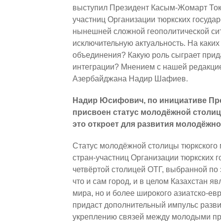
выступил Президент Касым-Жомарт Тока
участниц Организации тюркских государс
нынешней сложной геополитической сит
исключительную актуальность. На каки
объединения? Какую роль сыграет прид
интеграции? Мнением с нашей редакцие
Азербайджана Надир Шафиев.
Надир Юсифович, по инициативе Пр
присвоен статус молодёжной столиц
это откроет для развития молодёжно
Статус молодёжной столицы тюркского 
стран-участниц Организации тюркских г
четвёртой столицей ОТГ, выбранной по э
что и сам город, и в целом Казахстан я
мира, но и более широкого азиатско-ев
придаст дополнительный импульс разви
укреплению связей между молодыми пре