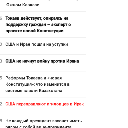
Южном Кавказе
6
Токаев действует, опираясь на
поддержку граждан – эксперт о
проекте новой Конституции
9
США и Иран пошли на уступки
3
США не начнут войну против Ирана
5
Реформы Токаева и «новая
Конституция»: что изменится в
системе власти Казахстана
2
США переправляют игиловцев в Ирак
8
Не каждый президент захочет иметь
рядом с собой вице-президента