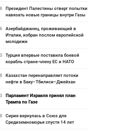
8
Президент Палестины отверг попытки
навязать новые границы внутри Газы
6
Азербайджанец, проживающий в
Италии, избран послом европейской
молодежи
0
Турция впервые поставила боевой
корабль стране-члену ЕС и НАТО
8
Казахстан перенаправляет потоки
нефти в Баку–Тбилиси–Джейхан
3
Парламент Израиля принял план
Трампа по Газе
8
Сирия вернулась в Союз для
Средиземноморья спустя 14 лет