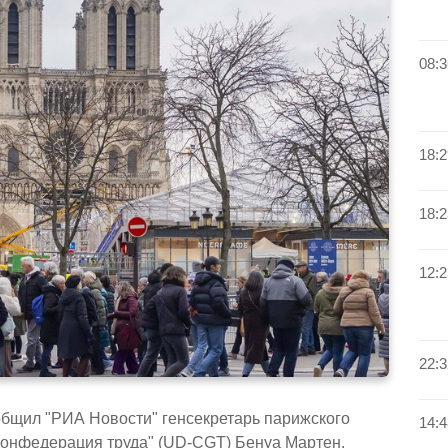
08:3
18:2
18:2
12:2
22:3
ообщил "РИА Новости" генсекретарь парижского
14:4
онфедерация труда" (UD-CGT) Бенуа Мартен.