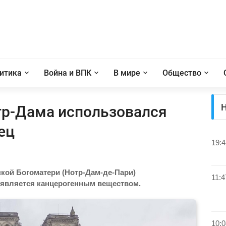
итика
Война и ВПК
В мире
Общество
Н
тр-Дама использовался
ец
19:4
кой Богоматери (Нотр-Дам-де-Пари)
11:4
й является канцерогенным веществом.
10:0