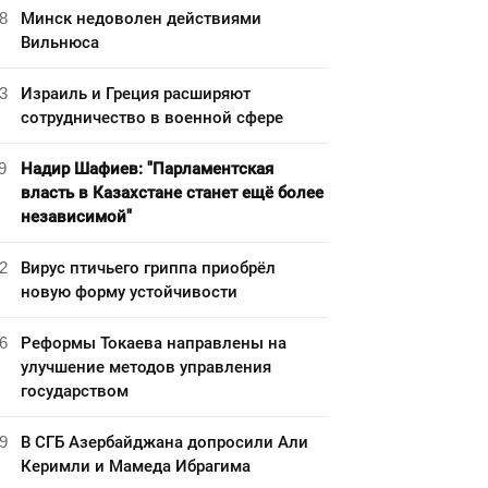
8
Минск недоволен действиями
Вильнюса
3
Израиль и Греция расширяют
сотрудничество в военной сфере
9
Надир Шафиев: "Парламентская
власть в Казахстане станет ещё более
независимой"
2
Вирус птичьего гриппа приобрёл
новую форму устойчивости
6
Реформы Токаева направлены на
улучшение методов управления
государством
9
В СГБ Азербайджана допросили Али
Керимли и Мамеда Ибрагима